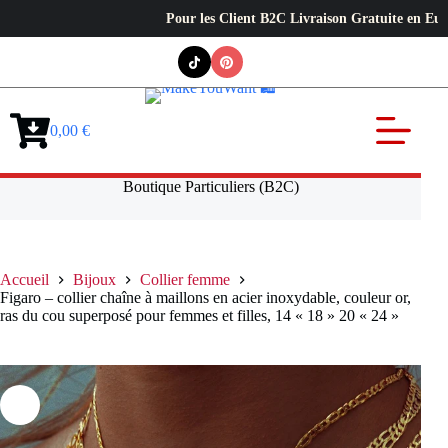
Pour les Client B2C Livraison Gratuite en Europe ✦ L
Passer
au
contenu
0,00
€
Panier
d’achat
Boutique Particuliers (B2C)
Accueil
Bijoux
Collier femme
Figaro – collier chaîne à maillons en acier inoxydable, couleur or,
ras du cou superposé pour femmes et filles, 14 « 18 » 20 « 24 »