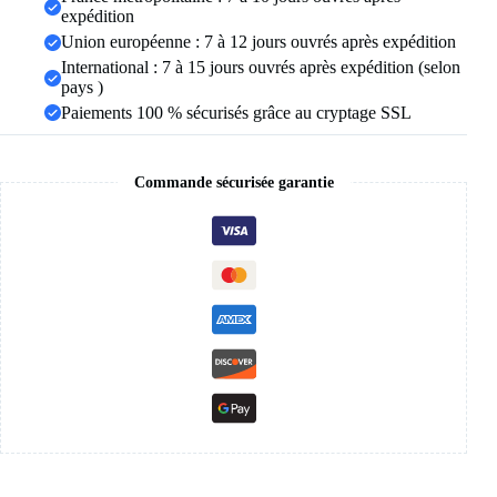
filles,
expédition
14
Union européenne : 7 à 12 jours ouvrés après expédition
"18"
20
International : 7 à 15 jours ouvrés après expédition (selon
"24"
pays )
Paiements 100 % sécurisés grâce au cryptage SSL
Commande sécurisée garantie