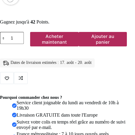
Gagnez jusqu'à
42
Points.
quantité
Acheter
Ajouter au
de
maintenant
panier
Figaro
–
collier
chaîne
Dates de livraison estimées : 17. août - 20. août
à
maillons
en
acier
inoxydable,
couleur
or,
Pourquoi commander chez nous ?
ras
Service client joignable du lundi au vendredi de 10h à
du
19h30
cou
Livraison GRATUITE dans toute l'Europe
superposé
pour
Suivez votre colis en temps réel grâce au numéro de suivi
femmes
envoyé par e-mail.
et
France métropolitaine : 7 à 10 jours ouvrés après