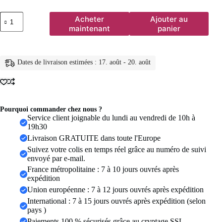
quantité
Acheter
Ajouter au
de
maintenant
panier
Haute
qualité
brillant
cristal
Dates de livraison estimées : 17. août - 20. août
zircone
Animal
mignon
ours
pendentif
collier
Pourquoi commander chez nous ?
ras
Service client joignable du lundi au vendredi de 10h à
du
19h30
cou
Livraison GRATUITE dans toute l'Europe
pour
Suivez votre colis en temps réel grâce au numéro de suivi
femme
envoyé par e-mail.
fille
vacances
France métropolitaine : 7 à 10 jours ouvrés après
serrure
expédition
os
Union européenne : 7 à 12 jours ouvrés après expédition
chaîne
International : 7 à 15 jours ouvrés après expédition (selon
bijoux
cadeau
pays )
Paiements 100 % sécurisés grâce au cryptage SSL