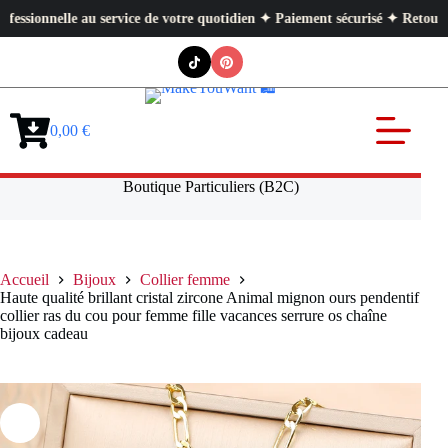
lle au service de votre quotidien ✦ Paiement sécurisé ✦ Retours faciles
Passer
au
contenu
0,00
€
Panier
d’achat
Boutique Particuliers (B2C)
Accueil
Bijoux
Collier femme
Haute qualité brillant cristal zircone Animal mignon ours pendentif
collier ras du cou pour femme fille vacances serrure os chaîne
bijoux cadeau