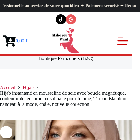
lle au service de votre quotidien ✦ Paiement sécurisé ✦ Retours faciles
Passer
au
contenu
0,00
€
Panier
d’achat
Boutique Particuliers (B2C)
Accueil
Hijab
Hijab instantané en mousseline de soie avec boucle magnétique,
couleur unie, écharpe musulmane pour femme, Turban islamique,
bandeau à la mode, châle, nouvelle collection