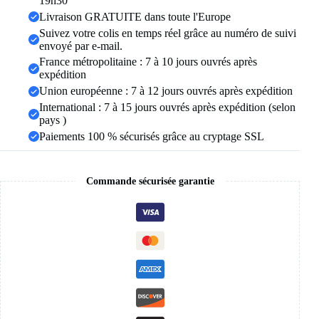
19h30
pour
Livraison GRATUITE dans toute l'Europe
femme,
Turban
Suivez votre colis en temps réel grâce au numéro de suivi
islamique,
envoyé par e-mail.
bandeau
France métropolitaine : 7 à 10 jours ouvrés après
à
expédition
la
Union européenne : 7 à 12 jours ouvrés après expédition
mode,
châle,
International : 7 à 15 jours ouvrés après expédition (selon
nouvelle
pays )
collection
Paiements 100 % sécurisés grâce au cryptage SSL
Commande sécurisée garantie