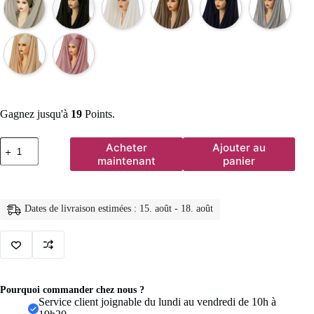
Gagnez jusqu'à
19
Points.
quantité
Acheter
Ajouter au
de
maintenant
panier
Hijab
instantané
en
mousseline
Dates de livraison estimées : 15. août - 18. août
de
soie
avec
boucle
magnétique,
couleur
unie,
Pourquoi commander chez nous ?
écharpe
Service client joignable du lundi au vendredi de 10h à
musulmane