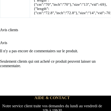
{"length":
{"cm":"70","inch":"70"},"size":"13","vid":-69},
{"length":
{"cm":"72.8","inch":"72.8"},"size":"14","vid":-70
Avis clients
Avis
Il n'y a pas encore de commentaires sur le produit.
Seulement clients qui ont acheté ce produit peuvent laisser un
commentaire.
AIDE & CONTACT
Notre service client traite vos demandes du lundi au vendredi de
10h à 19h30