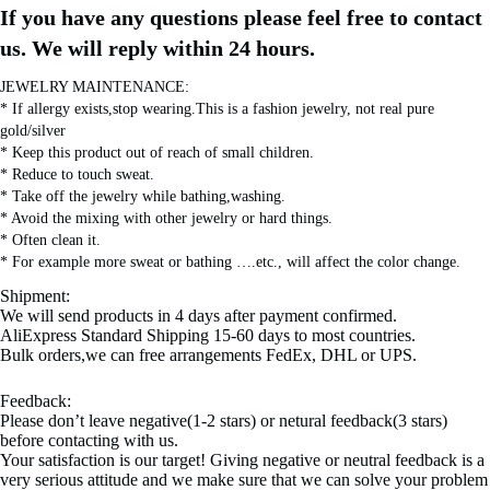
If you have any questions please feel free to contact 
us. We will reply within 24 hours.
JEWELRY MAINTENANCE:
* If allergy exists,stop wearing.This is a fashion jewelry, not real pure 
gold/silver
* Keep this product out of reach of small children.
* Reduce to touch sweat.
* Take off the jewelry while bathing,washing.
* Avoid the mixing with other jewelry or hard things.
* Often clean it.
* For example more sweat or bathing ….etc., will affect the color change.
Shipment:
We will send products in 4 days after payment confirmed.
AliExpress Standard Shipping 15-60 days to most countries.
Bulk orders,we can free arrangements FedEx, DHL or UPS.
Feedback:
Please don’t leave negative(1-2 stars) or netural feedback(3 stars)
before contacting with us.
Your satisfaction is our target! Giving negative or neutral feedback is a
very serious attitude and we make sure that we can solve your problem