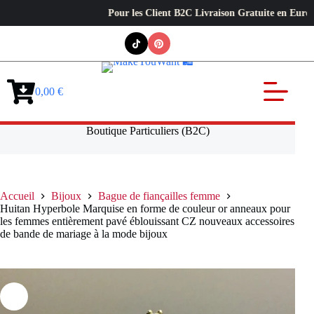
Pour les Client B2C Livraison Gratuite en Europe ✦ L’e
Passer
au
contenu
0,00
€
Panier
d’achat
Boutique Particuliers (B2C)
Accueil
Bijoux
Bague de fiançailles femme
Huitan Hyperbole Marquise en forme de couleur or anneaux pour
les femmes entièrement pavé éblouissant CZ nouveaux accessoires
de bande de mariage à la mode bijoux