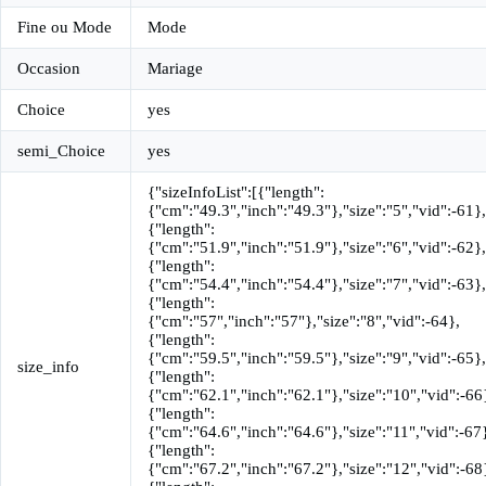
Fine ou Mode
Mode
Occasion
Mariage
Choice
yes
semi_Choice
yes
{"sizeInfoList":[{"length":
{"cm":"49.3","inch":"49.3"},"size":"5","vid":-61},
{"length":
{"cm":"51.9","inch":"51.9"},"size":"6","vid":-62},
{"length":
{"cm":"54.4","inch":"54.4"},"size":"7","vid":-63},
{"length":
{"cm":"57","inch":"57"},"size":"8","vid":-64},
{"length":
{"cm":"59.5","inch":"59.5"},"size":"9","vid":-65},
size_info
{"length":
{"cm":"62.1","inch":"62.1"},"size":"10","vid":-66
{"length":
{"cm":"64.6","inch":"64.6"},"size":"11","vid":-67
{"length":
{"cm":"67.2","inch":"67.2"},"size":"12","vid":-68