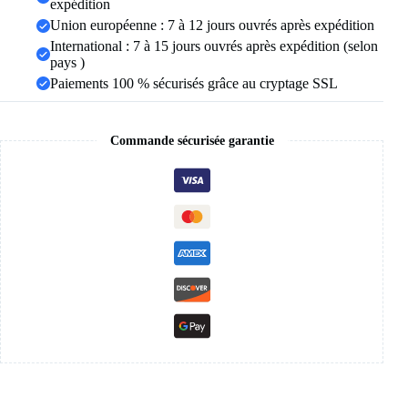
expédition
bande
Union européenne : 7 à 12 jours ouvrés après expédition
de
mariage
International : 7 à 15 jours ouvrés après expédition (selon
à
pays )
la
Paiements 100 % sécurisés grâce au cryptage SSL
mode
bijoux
Commande sécurisée garantie