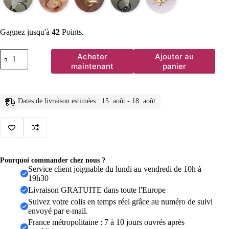
Gagnez jusqu'à
42
Points.
quantité
Acheter
Ajouter au
de
maintenant
panier
Huitan
Hyperbole
Marquise
en
Dates de livraison estimées : 15. août - 18. août
forme
de
couleur
or
anneaux
pour
les
Pourquoi commander chez nous ?
femmes
Service client joignable du lundi au vendredi de 10h à
entièrement
19h30
pavé
Livraison GRATUITE dans toute l'Europe
éblouissant
CZ
Suivez votre colis en temps réel grâce au numéro de suivi
nouveaux
envoyé par e-mail.
accessoires
France métropolitaine : 7 à 10 jours ouvrés après
de