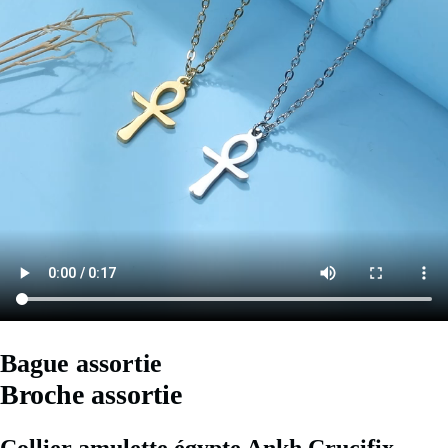
Bague assortie
Broche assortie
Collier amulette égypte Ankh Crucifix