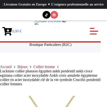
aison Gratuite en Europe ✦ L’exigence professionnelle au service de votre
Passer
au
contenu
0,00
€
Panier
d’achat
Boutique Particuliers (B2C)
Accueil
Bijoux
Collier femme
Lucktune collier pharaon égyptien ankh pendentif ankh croce
egiziana collier acier inoxydable Ankh croix amulette égyptienne
collier en acier inoxydable clé de la vie symbole Crucifix pendentif
collier femmes