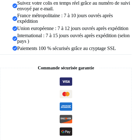
Suivez votre colis en temps réel grâce au numéro de suivi
amulette
envoyé par e-mail.
égyptienne
collier
France métropolitaine : 7 à 10 jours ouvrés après
en
expédition
acier
Union européenne : 7 à 12 jours ouvrés après expédition
inoxydable
International : 7 à 15 jours ouvrés après expédition (selon
clé
de
pays )
la
Paiements 100 % sécurisés grâce au cryptage SSL
vie
symbole
Crucifix
pendentif
Commande sécurisée garantie
collier
femmes