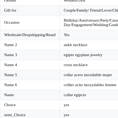
Gender
Women/Girls
Gift for
Couple/Family/ Friend/Lover/Chi
Birthday/Anniversary/Party/Casu
Occasion
Day/Engagement/Wedding/Gradua
Wholesale/Dropshipping/Retail
Yes
Name 2
ankh necklace
Name 3
egipto egyptian jewelry
Name 4
cross necklace
Name 5
collar acero inoxidable mujer
Name 6
collier acier inoxydables femme
Name
collar egipcio
Choice
yes
semi_Choice
yes