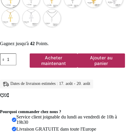
Gagnez jusqu'à
42
Points.
quantité
Acheter
Ajouter au
de
maintenant
panier
Lucktune
collier
pharaon
égyptien
Dates de livraison estimées : 17. août - 20. août
ankh
pendentif
ankh
croce
egiziana
collier
Pourquoi commander chez nous ?
acier
Service client joignable du lundi au vendredi de 10h à
inoxydable
19h30
Ankh
Livraison GRATUITE dans toute l'Europe
croix