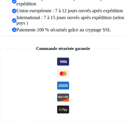
en
expédition
acier
Union européenne : 7 à 12 jours ouvrés après expédition
inoxydable
International : 7 à 15 jours ouvrés après expédition (selon
clé
de
pays )
la
Paiements 100 % sécurisés grâce au cryptage SSL
vie
symbole
Crucifix
pendentif
Commande sécurisée garantie
collier
femmes