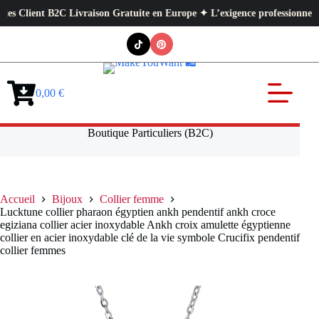
ient B2C Livraison Gratuite en Europe ✦ L’exigence professionnelle au se
Passer
au
contenu
0,00
€
Panier
d’achat
Boutique Particuliers (B2C)
Accueil
Bijoux
Collier femme
Lucktune collier pharaon égyptien ankh pendentif ankh croce
egiziana collier acier inoxydable Ankh croix amulette égyptienne
collier en acier inoxydable clé de la vie symbole Crucifix pendentif
collier femmes