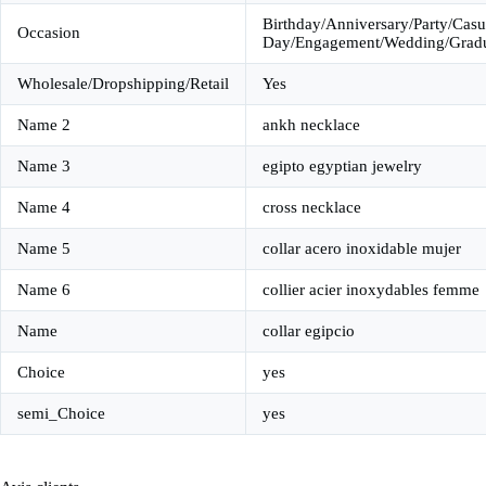
Birthday/Anniversary/Party/Casu
Occasion
Day/Engagement/Wedding/Gradua
Wholesale/Dropshipping/Retail
Yes
Name 2
ankh necklace
Name 3
egipto egyptian jewelry
Name 4
cross necklace
Name 5
collar acero inoxidable mujer
Name 6
collier acier inoxydables femme
Name
collar egipcio
Choice
yes
semi_Choice
yes