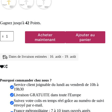
Gagnez jusqu'à
42
Points.
quantité
Acheter
Ajouter au
de
maintenant
panier
Lucktune
collier
pharaon
égyptien
Dates de livraison estimées : 16. août - 19. août
ankh
pendentif
ankh
croce
egiziana
collier
Pourquoi commander chez nous ?
acier
Service client joignable du lundi au vendredi de 10h à
inoxydable
19h30
Ankh
Livraison GRATUITE dans toute l'Europe
croix
Suivez votre colis en temps réel grâce au numéro de suivi
amulette
envoyé par e-mail.
égyptienne
collier
France métropolitaine : 7 à 10 jours ouvrés après