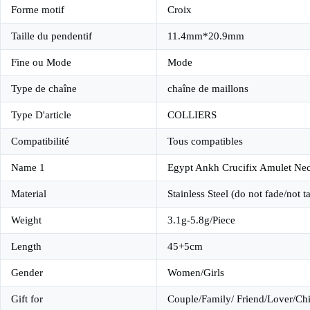
Forme motif
Croix
Taille du pendentif
11.4mm*20.9mm
Fine ou Mode
Mode
Type de chaîne
chaîne de maillons
Type D'article
COLLIERS
Compatibilité
Tous compatibles
Name 1
Egypt Ankh Crucifix Amulet Ne
Material
Stainless Steel (do not fade/not t
Weight
3.1g-5.8g/Piece
Length
45+5cm
Gender
Women/Girls
Gift for
Couple/Family/ Friend/Lover/Chi