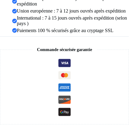
en
expédition
acier
Union européenne : 7 à 12 jours ouvrés après expédition
inoxydable
International : 7 à 15 jours ouvrés après expédition (selon
clé
de
pays )
la
Paiements 100 % sécurisés grâce au cryptage SSL
vie
symbole
Crucifix
pendentif
Commande sécurisée garantie
collier
femmes