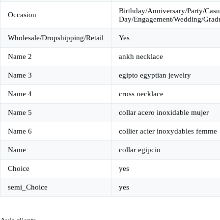
Birthday/Anniversary/Party/Casu
Occasion
Day/Engagement/Wedding/Gradua
Wholesale/Dropshipping/Retail
Yes
Name 2
ankh necklace
Name 3
egipto egyptian jewelry
Name 4
cross necklace
Name 5
collar acero inoxidable mujer
Name 6
collier acier inoxydables femme
Name
collar egipcio
Choice
yes
semi_Choice
yes