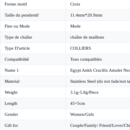
Forme motif
Croix
Taille du pendentif
11.4mm*20.9mm
Fine ou Mode
Mode
Type de chaîne
chaîne de maillons
Type D'article
COLLIERS
Compatibilité
Tous compatibles
Name 1
Egypt Ankh Crucifix Amulet Ne
Material
Stainless Steel (do not fade/not t
Weight
3.1g-5.8g/Piece
Length
45+5cm
Gender
Women/Girls
Gift for
Couple/Family/ Friend/Lover/Chi