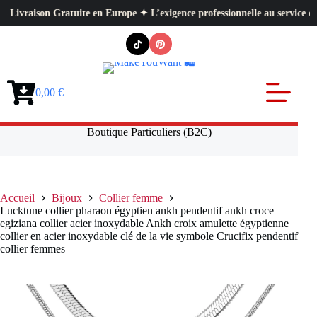
aison Gratuite en Europe ✦ L’exigence professionnelle au service de votre
Passer
au
contenu
0,00
€
Panier
d’achat
Boutique Particuliers (B2C)
Accueil
Bijoux
Collier femme
Lucktune collier pharaon égyptien ankh pendentif ankh croce
egiziana collier acier inoxydable Ankh croix amulette égyptienne
collier en acier inoxydable clé de la vie symbole Crucifix pendentif
collier femmes