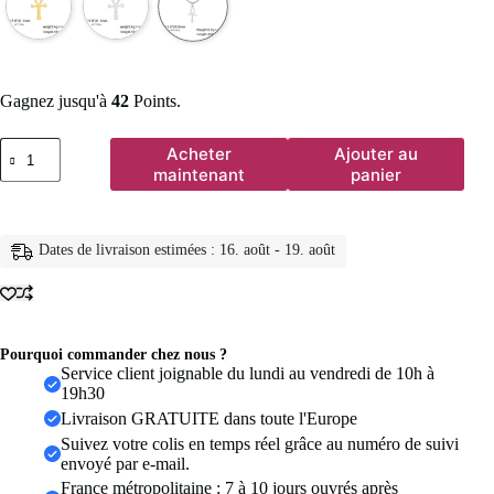
Gagnez jusqu'à
42
Points.
quantité
Acheter
Ajouter au
de
maintenant
panier
Lucktune
collier
pharaon
égyptien
Dates de livraison estimées : 16. août - 19. août
ankh
pendentif
ankh
croce
egiziana
collier
Pourquoi commander chez nous ?
acier
Service client joignable du lundi au vendredi de 10h à
inoxydable
19h30
Ankh
Livraison GRATUITE dans toute l'Europe
croix
Suivez votre colis en temps réel grâce au numéro de suivi
amulette
envoyé par e-mail.
égyptienne
collier
France métropolitaine : 7 à 10 jours ouvrés après