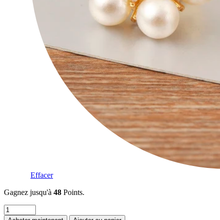
Effacer
Gagnez jusqu'à
48
Points.
quantité
de