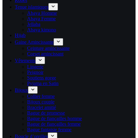
Robes
Tenue islamiques
Abaya Homme
Abaya Femme
Jellaba
Abaya kimono
Hijab
Gaine Amincissante
Ceinture amincissante
Corset amincissant
Vêtements
Lingerie
Peignoir
Soutiens gorge
Pyjama en Satin
Bijoux
Collier femme
Bijoux couple
Bracelet amitié
Bague de promesse
Bague de fiançailles homme
Bague de fiançailles femme
Bague fantaisie femme
Boucle d’oreilles