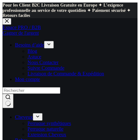
Pour les Client B2C Livraison Gratuite en Europe ✦ L’exigence
professionnelle au service de votre quotidien ✦ Paiement sécurisé ✦
Retours faciles
Passer
au
Espace PRO / B2B
contenu
Gagner de l'argent
Besoins d’aide
Blog
Astuce
Nous Contacter
Suivre Commande
Livraison de Commande & Expédition
Mon compte
Cheveux
Perruque synthétiques
Perruque naturelle
Extension Cheveux