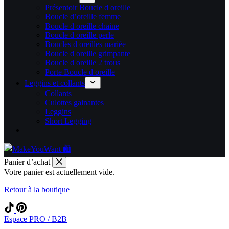
Présentoir Boucle d oreille
Boucle d’oreille femme
Boucle d oreille chaine
Boucle d oreille perle
Boucles d oreilles mariée
Boucle d oreille grimpante
Boucle d oreille 2 trous
Porte Boucle d oreille
Leggins et collants
Collants
Culottes gainantes
Leggins
Short Legging
Panier d’achat
Votre panier est actuellement vide.
Retour à la boutique
Espace PRO / B2B