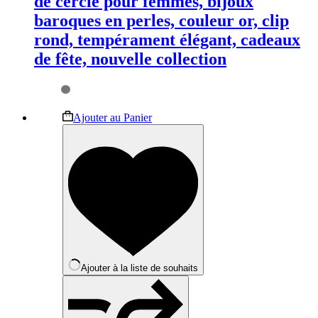
de cercle pour femmes, bijoux
baroques en perles, couleur or, clip
rond, tempérament élégant, cadeaux
de fête, nouvelle collection
Ce
Ajouter au Panier
produit
a
plusieurs
variations.
Les
options
peuvent
être
choisies
sur
la
Ajouter à la liste de souhaits
page
du
produit