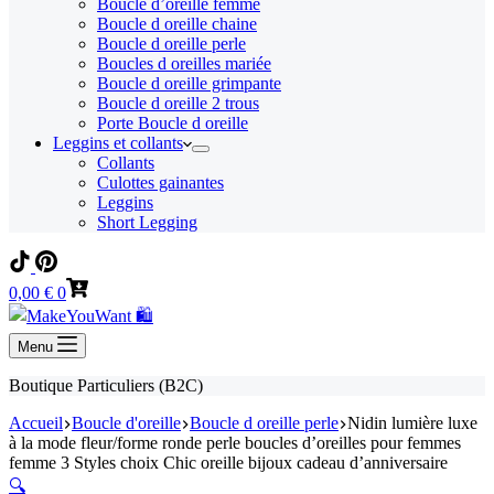
Boucle d’oreille femme
Boucle d oreille chaine
Boucle d oreille perle
Boucles d oreilles mariée
Boucle d oreille grimpante
Boucle d oreille 2 trous
Porte Boucle d oreille
Leggins et collants
Collants
Culottes gainantes
Leggins
Short Legging
Panier
0,00
€
0
d’achat
Menu
Boutique Particuliers (B2C)
Accueil
Boucle d'oreille
Boucle d oreille perle
Nidin lumière luxe
à la mode fleur/forme ronde perle boucles d’oreilles pour femmes
femme 3 Styles choix Chic oreille bijoux cadeau d’anniversaire
🔍