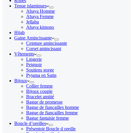
Robes
Tenue islamiques
Abaya Homme
Abaya Femme
Jellaba
Abaya kimono
Hijab
Gaine Amincissante
Ceinture amincissante
Corset amincissant
Vêtements
Lingerie
Peignoir
Soutiens gorge
Pyjama en Satin
Bijoux
Collier femme
Bijoux couple
Bracelet amitié
Bague de promesse
Bague de fiançailles homme
Bague de fiançailles femme
Bague fantaisie femme
Boucle d’oreilles
Présentoir Boucle d oreille