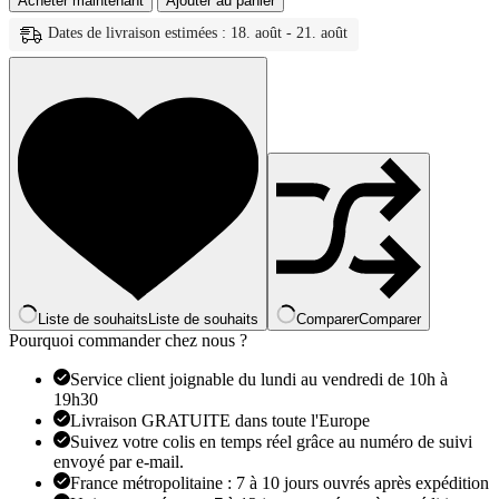
Acheter maintenant
Ajouter au panier
Nidin
lumière
Dates de livraison estimées : 18. août - 21. août
luxe
à
la
mode
fleur/forme
ronde
perle
boucles
d'oreilles
pour
femmes
femme
3
Styles
Liste de souhaits
Liste de souhaits
Comparer
Comparer
choix
Pourquoi commander chez nous ?
Chic
oreille
Service client joignable du lundi au vendredi de 10h à
bijoux
19h30
cadeau
Livraison GRATUITE dans toute l'Europe
d'anniversaire
Suivez votre colis en temps réel grâce au numéro de suivi
envoyé par e-mail.
France métropolitaine : 7 à 10 jours ouvrés après expédition