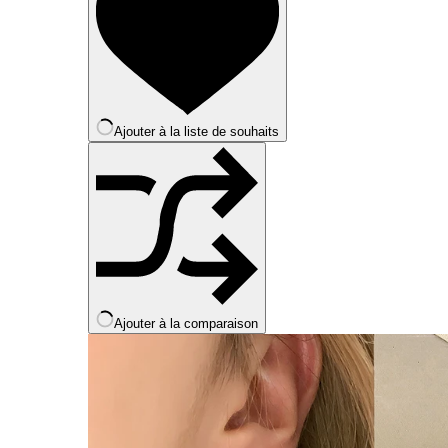
Les
options
peuvent
être
choisies
sur
la
Ajouter à la liste de souhaits
page
du
produit
Ajouter à la comparaison