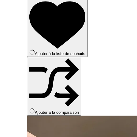
plusieurs
variations.
Les
options
peuvent
être
choisies
sur
la
Ajouter à la liste de souhaits
page
du
produit
Ajouter à la comparaison