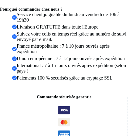
Malaisie,
Coiffes,
Pourquoi commander chez nous ?
Turbans
Service client joignable du lundi au vendredi de 10h à
de
19h30
Mode
Livraison GRATUITE dans toute l'Europe
Musulmane
pour
Suivez votre colis en temps réel grâce au numéro de suivi
Femmes,
envoyé par e-mail.
Turban
France métropolitaine : 7 à 10 jours ouvrés après
Ramadan
expédition
Hijabs
Union européenne : 7 à 12 jours ouvrés après expédition
International : 7 à 15 jours ouvrés après expédition (selon
pays )
Paiements 100 % sécurisés grâce au cryptage SSL
Commande sécurisée garantie