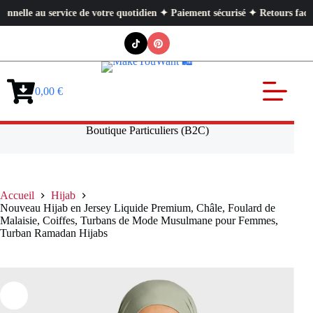
 au service de votre quotidien ✦ Paiement sécurisé ✦ Retours faciles
Passer
au
contenu
0,00
€
Panier
d’achat
Boutique Particuliers (B2C)
Accueil
Hijab
Nouveau Hijab en Jersey Liquide Premium, Châle, Foulard de
Malaisie, Coiffes, Turbans de Mode Musulmane pour Femmes,
Turban Ramadan Hijabs