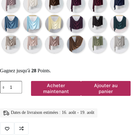
Gagnez jusqu'à
28
Points.
quantité
Acheter
Ajouter au
de
maintenant
panier
Nouveau
Hijab
en
Jersey
Dates de livraison estimées : 16. août - 19. août
Liquide
Premium,
Châle,
Foulard
de