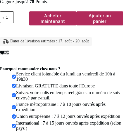
Gagnez jusqu'à
78
Points.
quantité
Acheter
Ajouter au
de
maintenant
panier
Oirlv-
Présentoir
à
Bijoux
Dates de livraison estimées : 17. août - 20. août
en
Cuir
Rouge,
pour
Bague,
Collier,
Pourquoi commander chez nous ?
Bracelet,
Service client joignable du lundi au vendredi de 10h à
Plateaux
19h30
Livraison GRATUITE dans toute l'Europe
Suivez votre colis en temps réel grâce au numéro de suivi
envoyé par e-mail.
France métropolitaine : 7 à 10 jours ouvrés après
expédition
Union européenne : 7 à 12 jours ouvrés après expédition
International : 7 à 15 jours ouvrés après expédition (selon
pays )