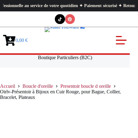
nnelle au service de votre quotidien ✦ Paiement sécurisé ✦ Retours facil
Passer
au
contenu
0,00
€
Panier
d’achat
Boutique Particuliers (B2C)
Accueil
Boucle d'oreille
Presentoir boucle d oreille
Oirlv-Présentoir à Bijoux en Cuir Rouge, pour Bague, Collier,
Bracelet, Plateaux