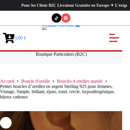
Pour les Client B2C Livraison Gratuite en Europe ✦ L’exigence profes
Passer
au
contenu
0,00
€
Panier
d’achat
Boutique Particuliers (B2C)
Accueil
Boucle d'oreille
Boucles d oreilles mariée
Petites boucles d’oreilles en argent Sterling 925 pour femmes,
Vintage, Simple, brillant, épais, rond, cercle, hypoallergénique,
bijoux cadeaux