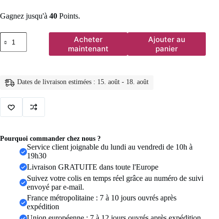
Gagnez jusqu'à
40
Points.
quantité
Acheter
Ajouter au
de
maintenant
panier
Petites
boucles
d'oreilles
en
Dates de livraison estimées : 15. août - 18. août
argent
Sterling
925
pour
femmes,
Vintage,
Simple,
Pourquoi commander chez nous ?
brillant,
Service client joignable du lundi au vendredi de 10h à
épais,
19h30
rond,
Livraison GRATUITE dans toute l'Europe
cercle,
hypoallergénique,
Suivez votre colis en temps réel grâce au numéro de suivi
bijoux
envoyé par e-mail.
cadeaux
France métropolitaine : 7 à 10 jours ouvrés après
expédition
Union européenne : 7 à 12 jours ouvrés après expédition