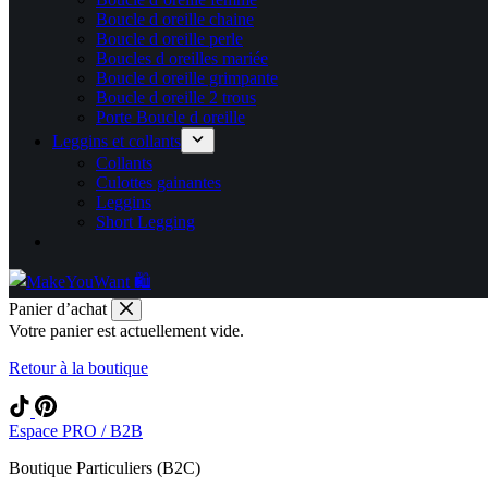
Boucle d oreille chaine
Boucle d oreille perle
Boucles d oreilles mariée
Boucle d oreille grimpante
Boucle d oreille 2 trous
Porte Boucle d oreille
Leggins et collants
Collants
Culottes gainantes
Leggins
Short Legging
Panier d’achat
Votre panier est actuellement vide.
Retour à la boutique
Espace PRO / B2B
Boutique Particuliers (B2C)