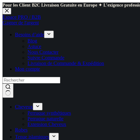
Pour les Client B2C Livraison Gratuite en Europe ✦ L’exigence professio
Passer
au
Espace PRO / B2B
contenu
Gagner de l'argent
Besoins d’aide
Blog
Astuce
Nous Contacter
Suivre Commande
Livraison de Commande & Expédition
Mon compte
Cheveux
Perruque synthétiques
Perruque naturelle
Extension Cheveux
Robes
Tenue islamiques