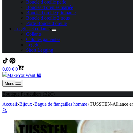
Boucle d oreille perle
Boucles d oreilles mariée
Boucle d oreille grimpante
Boucle d oreille 2 trous
Porte Boucle d oreille
Leggins et collants
Collants
Culottes gainantes
Leggins
Short Legging
Panier
0,00
€
0
d’achat
Menu
Boutique Particuliers (B2C)
Accueil
Bijoux
Bague de fiançailles homme
TUSSTEN-Alliance en 
🔍