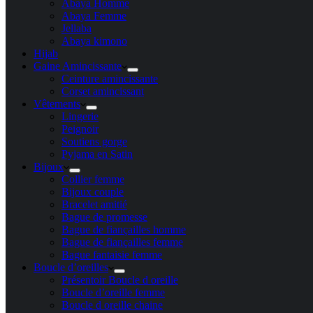
Abaya Homme
Abaya Femme
Jellaba
Abaya kimono
Hijab
Gaine Amincissante
Ceinture amincissante
Corset amincissant
Vêtements
Lingerie
Peignoir
Soutiens gorge
Pyjama en Satin
Bijoux
Collier femme
Bijoux couple
Bracelet amitié
Bague de promesse
Bague de fiançailles homme
Bague de fiançailles femme
Bague fantaisie femme
Boucle d’oreilles
Présentoir Boucle d oreille
Boucle d’oreille femme
Boucle d oreille chaine