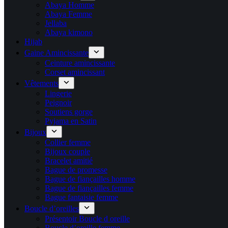
Abaya Homme
Abaya Femme
Jellaba
Abaya kimono
Hijab
Gaine Amincissante
Ceinture amincissante
Corset amincissant
Vêtements
Lingerie
Peignoir
Soutiens gorge
Pyjama en Satin
Bijoux
Collier femme
Bijoux couple
Bracelet amitié
Bague de promesse
Bague de fiançailles homme
Bague de fiançailles femme
Bague fantaisie femme
Boucle d’oreilles
Présentoir Boucle d oreille
Boucle d’oreille femme