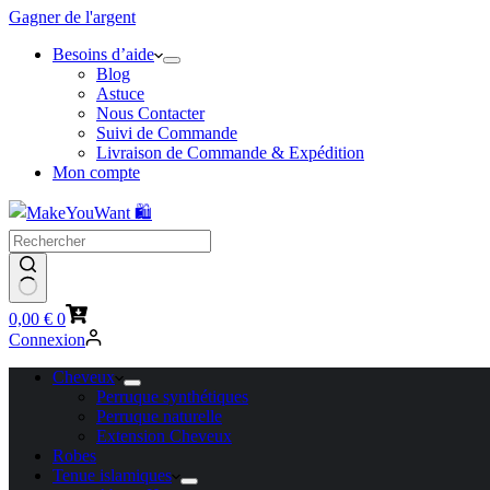
Gagner de l'argent
Besoins d’aide
Blog
Astuce
Nous Contacter
Suivi de Commande
Livraison de Commande & Expédition
Mon compte
Panier
0,00
€
0
d’achat
Connexion
Cheveux
Perruque synthétiques
Perruque naturelle
Extension Cheveux
Robes
Tenue islamiques