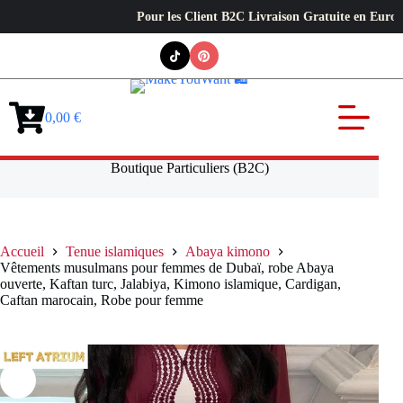
Pour les Client B2C Livraison Gratuite en Europe ✦ L’ex
Passer
au
contenu
0,00
€
Panier
d’achat
Boutique Particuliers (B2C)
Accueil
Tenue islamiques
Abaya kimono
Vêtements musulmans pour femmes de Dubaï, robe Abaya
ouverte, Kaftan turc, Jalabiya, Kimono islamique, Cardigan,
Caftan marocain, Robe pour femme