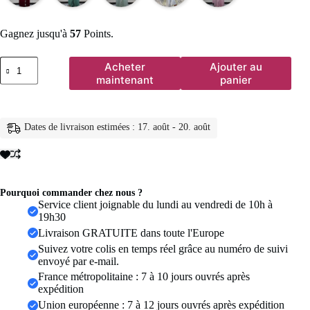
Gagnez jusqu'à
57
Points.
quantité
Acheter
Ajouter au
de
maintenant
panier
Vêtements
musulmans
pour
femmes
Dates de livraison estimées : 17. août - 20. août
de
Dubaï,
robe
Abaya
ouverte,
Kaftan
Pourquoi commander chez nous ?
turc,
Service client joignable du lundi au vendredi de 10h à
Jalabiya,
19h30
Kimono
Livraison GRATUITE dans toute l'Europe
islamique,
Suivez votre colis en temps réel grâce au numéro de suivi
Cardigan,
envoyé par e-mail.
Caftan
marocain,
France métropolitaine : 7 à 10 jours ouvrés après
Robe
expédition
pour
Union européenne : 7 à 12 jours ouvrés après expédition
femme