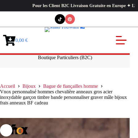
Pour les Client B2C Livraison Gratuite en Europe ✦ L’exigence pr
Passer
au
contenu
0,00
€
Panier
d’achat
Boutique Particuliers (B2C)
Accueil
Bijoux
Bague de fiançailles homme
Vnox personnalisé hommes chevalière anneaux gros acier
inoxydable garçon timbre bande personnaliser graver mâle bijoux
frais anneaux BF cadeau