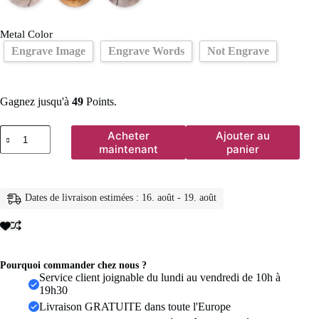
Metal Color
Engrave Image
Engrave Words
Not Engrave
Gagnez jusqu'à
49
Points.
quantité
Acheter
Ajouter au
de
maintenant
panier
Vnox
personnalisé
hommes
chevalière
Dates de livraison estimées : 16. août - 19. août
anneaux
gros
acier
inoxydable
garçon
timbre
Pourquoi commander chez nous ?
bande
Service client joignable du lundi au vendredi de 10h à
personnaliser
19h30
graver
Livraison GRATUITE dans toute l'Europe
mâle