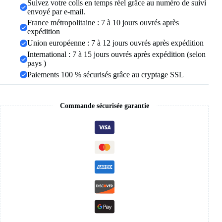
Suivez votre colis en temps réel grâce au numéro de suivi
bijoux
envoyé par e-mail.
frais
anneaux
France métropolitaine : 7 à 10 jours ouvrés après
BF
expédition
cadeau
Union européenne : 7 à 12 jours ouvrés après expédition
International : 7 à 15 jours ouvrés après expédition (selon
pays )
Paiements 100 % sécurisés grâce au cryptage SSL
Commande sécurisée garantie