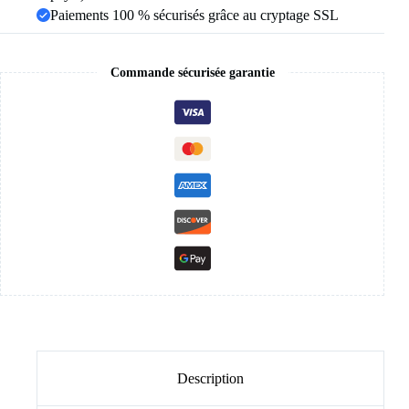
les
Paiements 100 % sécurisés grâce au cryptage SSL
déplacements
quotidiens
Commande sécurisée garantie
Description