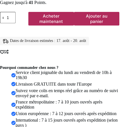
Gagnez jusqu'à
41
Points.
quantité
Acheter
Ajouter au
de
maintenant
panier
Boucles
d'oreilles
créoles
en
Dates de livraison estimées : 17. août - 20. août
acier
inoxydable
pour
femmes,
pendentif
en
Pourquoi commander chez nous ?
forme
Service client joignable du lundi au vendredi de 10h à
de
19h30
goutte
Livraison GRATUITE dans toute l'Europe
d'eau,
Suivez votre colis en temps réel grâce au numéro de suivi
Imitation
envoyé par e-mail.
de
perles,
France métropolitaine : 7 à 10 jours ouvrés après
tempérament
expédition
Simple,
Union européenne : 7 à 12 jours ouvrés après expédition
bijoux
International : 7 à 15 jours ouvrés après expédition (selon
cadeaux
pour
pays )