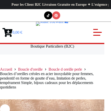
Pour les Client B2C Livraison Gratuite en Europe ✦ L’exigence profession
Passer
au
contenu
0,00
€
Panier
d’achat
Boutique Particuliers (B2C)
Accueil
Boucle d'oreille
Boucle d oreille perle
Boucles d’oreilles créoles en acier inoxydable pour femmes,
pendentif en forme de goutte d’eau, Imitation de perles,
tempérament Simple, bijoux cadeaux pour les déplacements
quotidiens