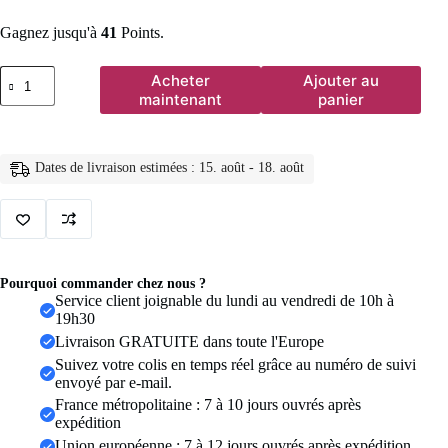
Gagnez jusqu'à
41
Points.
quantité
Acheter
Ajouter au
de
maintenant
panier
Boucles
d'oreilles
dorées
en
Dates de livraison estimées : 15. août - 18. août
acier
inoxydable
pour
femmes,
Double
couche,
fleur
Pourquoi commander chez nous ?
à
Service client joignable du lundi au vendredi de 10h à
cinq
19h30
pétales,
Livraison GRATUITE dans toute l'Europe
Vintage,
rayures,
Suivez votre colis en temps réel grâce au numéro de suivi
fleur,
envoyé par e-mail.
bijoux
France métropolitaine : 7 à 10 jours ouvrés après
cadeaux
expédition
Union européenne : 7 à 12 jours ouvrés après expédition