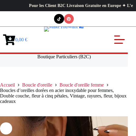
Pour les Client B2C Livraison Gratuite en Europe ✦ L’exigence pr
Passer
au
contenu
0,00
€
Panier
d’achat
Boutique Particuliers (B2C)
Accueil
Boucle d'oreille
Boucle d'oreille femme
Boucles d’oreilles dorées en acier inoxydable pour femmes,
Double couche, fleur à cinq pétales, Vintage, rayures, fleur, bijoux
cadeaux