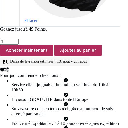
Effacer
Gagnez jusqu'à
49
Points.
quantité
de
Acheter maintenant
Ajouter au panier
Foulard
Hijab
en
Dates de livraison estimées : 18. août - 21. août
Satin
de
Couleur
Pourquoi commander chez nous ?
Unie
pour
Service client joignable du lundi au vendredi de 10h à
Femme,
19h30
Châle
Carré
Livraison GRATUITE dans toute l'Europe
de
90cm
Suivez votre colis en temps réel grâce au numéro de suivi
pour
envoyé par e-mail.
Cheveux
France métropolitaine : 7 à 10 jours ouvrés après expédition