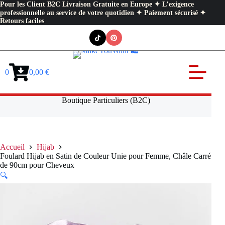
Pour les Client B2C Livraison Gratuite en Europe ✦ L’exigence
professionnelle au service de votre quotidien ✦ Paiement sécurisé ✦
Retours faciles
Passer
au
contenu
0
0,00
€
Panier
d’achat
Boutique Particuliers (B2C)
Accueil
Hijab
Foulard Hijab en Satin de Couleur Unie pour Femme, Châle Carré
de 90cm pour Cheveux
🔍